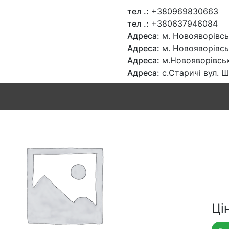
тел .:
+380969830663
тел .:
+380637946084
Адреса:
м. Новояворівськ
Адреса:
м. Новояворівсь
Адреса:
м.Новояворівськ
Адреса:
с.Старичі вул. 
Цін